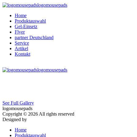
logomousepads
Home
Produktauswahl
Gel-Einsetz
Flyer
partner Deutschland
Service
Artikel
Kontakt
logomousepads
See Full Gallery
logomousepads
Copyright © 2026 All rights reserved
Designed by
Home
Produktauswahl